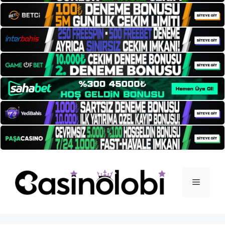
İçeriğe
atla
Menü