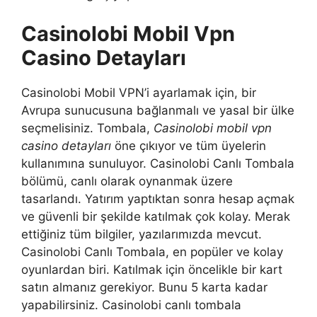
Casinolobi Mobil Vpn
Casino Detayları
Casinolobi Mobil VPN’i ayarlamak için, bir
Avrupa sunucusuna bağlanmalı ve yasal bir ülke
seçmelisiniz. Tombala,
Casinolobi mobil vpn
casino detayları
öne çıkıyor ve tüm üyelerin
kullanımına sunuluyor. Casinolobi Canlı Tombala
bölümü, canlı olarak oynanmak üzere
tasarlandı. Yatırım yaptıktan sonra hesap açmak
ve güvenli bir şekilde katılmak çok kolay. Merak
ettiğiniz tüm bilgiler, yazılarımızda mevcut.
Casinolobi Canlı Tombala, en popüler ve kolay
oyunlardan biri. Katılmak için öncelikle bir kart
satın almanız gerekiyor. Bunu 5 karta kadar
yapabilirsiniz. Casinolobi canlı tombala