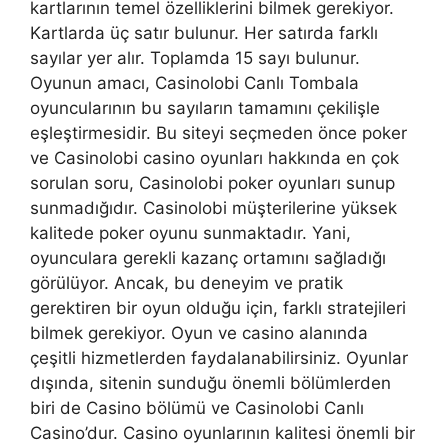
kartlarının temel özelliklerini bilmek gerekiyor.
Kartlarda üç satır bulunur. Her satırda farklı
sayılar yer alır. Toplamda 15 sayı bulunur.
Oyunun amacı, Casinolobi Canlı Tombala
oyuncularının bu sayıların tamamını çekilişle
eşleştirmesidir. Bu siteyi seçmeden önce poker
ve Casinolobi casino oyunları hakkında en çok
sorulan soru, Casinolobi poker oyunları sunup
sunmadığıdır. Casinolobi müşterilerine yüksek
kalitede poker oyunu sunmaktadır. Yani,
oyunculara gerekli kazanç ortamını sağladığı
görülüyor. Ancak, bu deneyim ve pratik
gerektiren bir oyun olduğu için, farklı stratejileri
bilmek gerekiyor. Oyun ve casino alanında
çeşitli hizmetlerden faydalanabilirsiniz. Oyunlar
dışında, sitenin sunduğu önemli bölümlerden
biri de Casino bölümü ve Casinolobi Canlı
Casino’dur. Casino oyunlarının kalitesi önemli bir