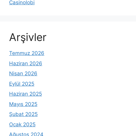
Casinolobi
Arşivler
Temmuz 2026
Haziran 2026
Nisan 2026
Eylül 2025
Haziran 2025
Mayıs 2025
Şubat 2025
Ocak 2025
Ağustos 2024