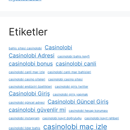
Etiketler
Casinolobi
bahis sitesi casinolobi
Casinolobi Adresi
casinolobi bahis keyfi
casinolobi bonus
casinolobi canli
casinolobi canli maç izle
casinolobi canlı maç bahisleri
casinolobi casino siteleri
casinolobi casino sitesi
casinolobi endüstri özellikleri
casinolobi giris twitter
Casinolobi Giriş
casinolobi giriş yapmak
Casinolobi Güncel Giriş
casinolobi güncel adresi
casinolobi güvenlir mi
casinolobi hesap koruması
casinolobi instagram
casinolobi kayıt doğruluğu
casinolobi kayıt rehberi
casinolobi maç izle
casinolobi lider bahis