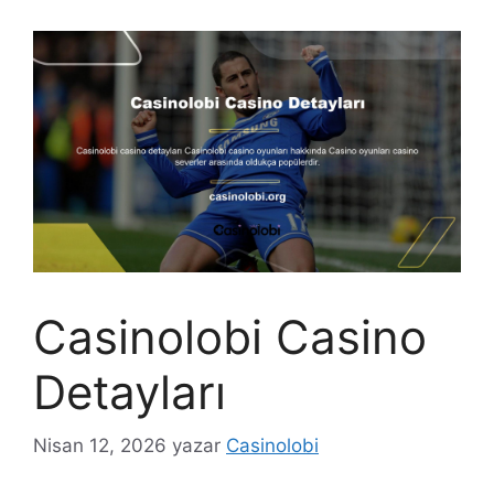
Casinolobi Casino
Detayları
Nisan 12, 2026
yazar
Casinolobi