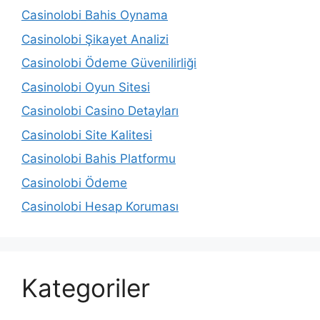
Casinolobi Bahis Oynama
Casinolobi Şikayet Analizi
Casinolobi Ödeme Güvenilirliği
Casinolobi Oyun Sitesi
Casinolobi Casino Detayları
Casinolobi Site Kalitesi
Casinolobi Bahis Platformu
Casinolobi Ödeme
Casinolobi Hesap Koruması
Kategoriler