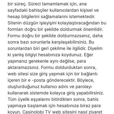
bir süreç. Süreci tamamlamak için, ana
sayfadaki bahisçiler kullanıcılardan kişisel ve
hesap bilgilerini sağlamalarını istemektedir.
Sitenin düzgün işleyişini kolaylaştıracağından bu
formları doğru bir şekilde doldurmak önemlidir.
Formu doğru bir şekilde doldurmazsanız, daha
sonra bazı sorunlarla karşılaşabilirsiniz. Bu
sorunlardan biri geri çekilme ile ilgilidir. Diyelim
ki yanlış bilgiyi hesabınıza koydunuz. Eğer
yapmanız gerekenle aynı değilse, para
aktaramazsınız. Formu doldurduktan sonra,
web sitesi size giriş yapmak için bir bağlantı
içeren bir e -posta gönderecektir. Böylece,
oluşturduğunuz kullanıcı adını ve parolayı
kullanarak sistemde kolayca giriş yapabilirsiniz.
Tüm üyelik eşyalarını bitirdikten sonra, bahis
yapmaya başlamak için hesabınıza biraz para
koyun. Casinolobi TV web sitesini nasıl ziyaret