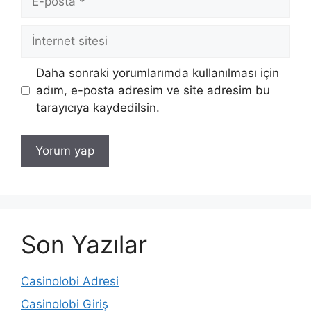
posta
İnternet
sitesi
Daha sonraki yorumlarımda kullanılması için
adım, e-posta adresim ve site adresim bu
tarayıcıya kaydedilsin.
Son Yazılar
Casinolobi Adresi
Casinolobi Giriş