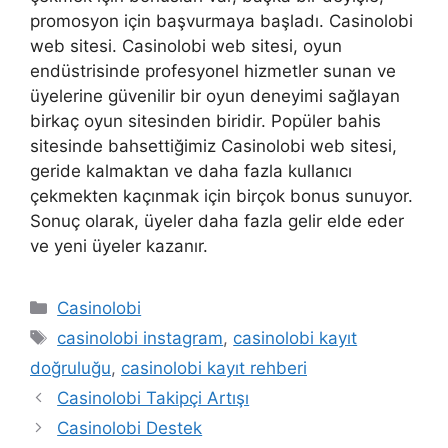
promosyon için başvurmaya başladı. Casinolobi
web sitesi. Casinolobi web sitesi, oyun
endüstrisinde profesyonel hizmetler sunan ve
üyelerine güvenilir bir oyun deneyimi sağlayan
birkaç oyun sitesinden biridir. Popüler bahis
sitesinde bahsettiğimiz Casinolobi web sitesi,
geride kalmaktan ve daha fazla kullanıcı
çekmekten kaçınmak için birçok bonus sunuyor.
Sonuç olarak, üyeler daha fazla gelir elde eder
ve yeni üyeler kazanır.
Kategoriler
Casinolobi
Etiketler
casinolobi instagram
,
casinolobi kayıt
doğruluğu
,
casinolobi kayıt rehberi
Casinolobi Takipçi Artışı
Casinolobi Destek