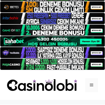
İçeriğe
atla
Menü