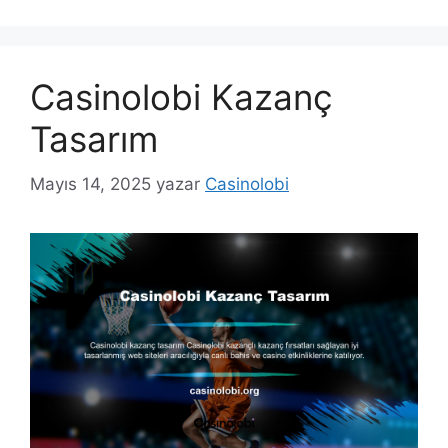
Casinolobi Kazanç
Tasarım
Mayıs 14, 2025
yazar
Casinolobi