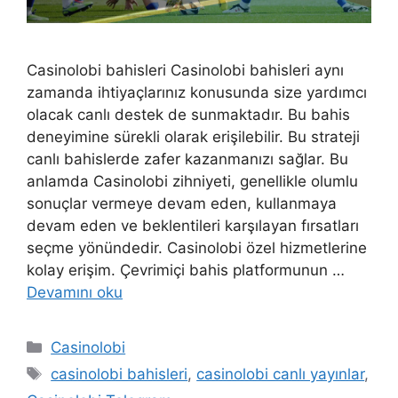
Casinolobi bahisleri Casinolobi bahisleri aynı
zamanda ihtiyaçlarınız konusunda size yardımcı
olacak canlı destek de sunmaktadır. Bu bahis
deneyimine sürekli olarak erişilebilir. Bu strateji
canlı bahislerde zafer kazanmanızı sağlar. Bu
anlamda Casinolobi zihniyeti, genellikle olumlu
sonuçlar vermeye devam eden, kullanmaya
devam eden ve beklentileri karşılayan fırsatları
seçme yönündedir. Casinolobi özel hizmetlerine
kolay erişim. Çevrimiçi bahis platformunun …
Devamını oku
Kategoriler
Casinolobi
Etiketler
casinolobi bahisleri
,
casinolobi canlı yayınlar
,