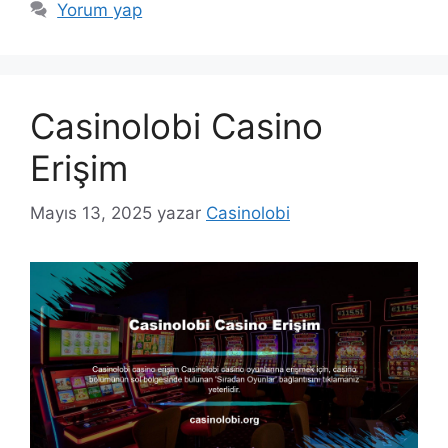
Yorum yap
Casinolobi Casino
Erişim
Mayıs 13, 2025
yazar
Casinolobi