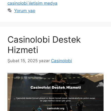
casinolobi i̇letişim medya
Yorum yap
Casinolobi Destek
Hizmeti
Şubat 15, 2025
yazar
Casinolobi