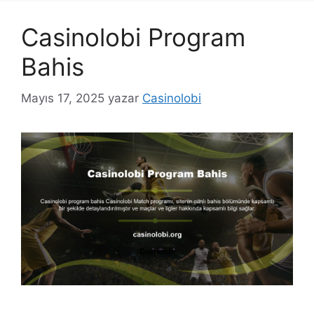
Casinolobi Program
Bahis
Mayıs 17, 2025
yazar
Casinolobi