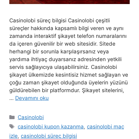
Casinolobi süreç bilgisi Casinolobi çeşitli
süreçler hakkında kapsamlı bilgi veren ve aynı
zamanda interaktif şikayet telefon numaralarını
da içeren güvenilir bir web sitesidir. Sitede
herhangi bir sorunla karşılaşırsanız veya
yardıma ihtiyaç duyarsanız adresinden yetkili
servis sağlayıcıya ulaşabilirsiniz. Casinolobi
şikayet ülkemizde kesintisiz hizmet sağlayan ve
çoğu zaman şikayet olduğunda üyelerin yüzünü
güldürebilen bir platformdur. Şikayet sitelerini,
…
Devamını oku
Kategoriler
Casinolobi
Etiketler
casinolobi kupon kazanma
,
casinolobi maç
izle
,
casinolobi süreç bilgisi