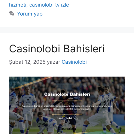
hizmeti
,
casinolobi tv izle
Yorum yap
Casinolobi Bahisleri
Şubat 12, 2025
yazar
Casinolobi