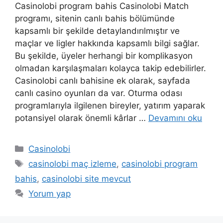
Casinolobi program bahis Casinolobi Match
programı, sitenin canlı bahis bölümünde
kapsamlı bir şekilde detaylandırılmıştır ve
maçlar ve ligler hakkında kapsamlı bilgi sağlar.
Bu şekilde, üyeler herhangi bir komplikasyon
olmadan karşılaşmaları kolayca takip edebilirler.
Casinolobi canlı bahisine ek olarak, sayfada
canlı casino oyunları da var. Oturma odası
programlarıyla ilgilenen bireyler, yatırım yaparak
potansiyel olarak önemli kârlar …
Devamını oku
Kategoriler
Casinolobi
Etiketler
casinolobi maç izleme
,
casinolobi program
bahis
,
casinolobi site mevcut
Yorum yap