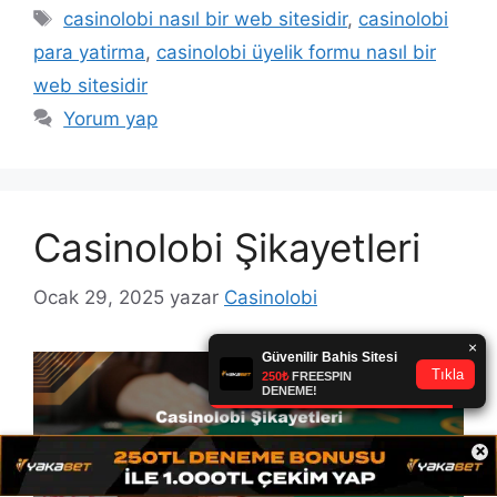
Etiketler
casinolobi nasıl bir web sitesidir
,
casinolobi
para yatirma
,
casinolobi üyelik formu nasıl bir
web sitesidir
Yorum yap
Casinolobi Şikayetleri
Ocak 29, 2025
yazar
Casinolobi
×