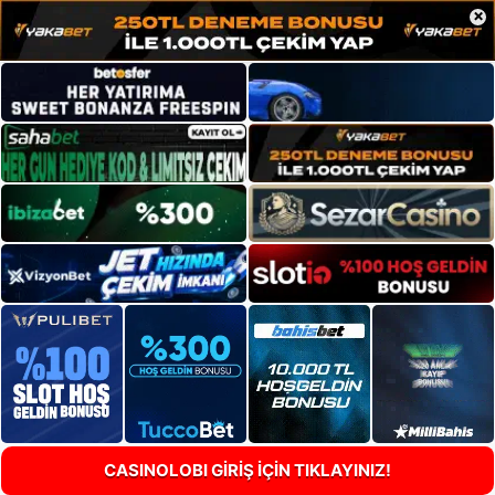
×
CASINOLOBI GİRİŞ İÇİN TIKLAYINIZ!