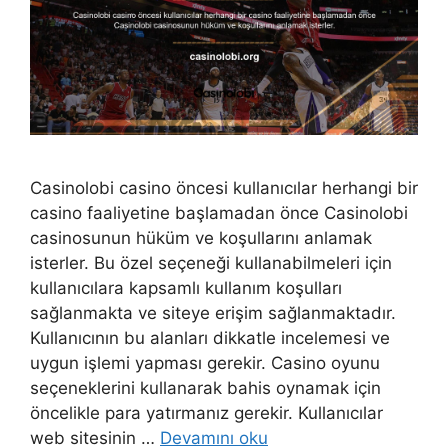
Casinolobi casino öncesi kullanıcılar herhangi bir
casino faaliyetine başlamadan önce Casinolobi
casinosunun hüküm ve koşullarını anlamak
isterler. Bu özel seçeneği kullanabilmeleri için
kullanıcılara kapsamlı kullanım koşulları
sağlanmakta ve siteye erişim sağlanmaktadır.
Kullanıcının bu alanları dikkatle incelemesi ve
uygun işlemi yapması gerekir. Casino oyunu
seçeneklerini kullanarak bahis oynamak için
öncelikle para yatırmanız gerekir. Kullanıcılar
web sitesinin …
Devamını oku