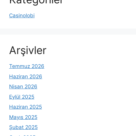
Casinolobi
Arşivler
Temmuz 2026
Haziran 2026
Nisan 2026
Eylül 2025
Haziran 2025
Mayıs 2025
Şubat 2025