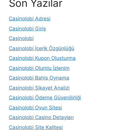
Son Yazılar
Casinolobi Adresi
Casinolobi Giriş
Casinolobi
Casinolobi İçerik Özgünlüğü
Casinolobi Kupon Oluşturma
Casinolobi Olumlu İzlenim
Casinolobi Bahis Oynama
Casinolobi Şikayet Analizi
Casinolobi Ödeme Güvenilirliği
Casinolobi Oyun Sitesi
Casinolobi Casino Detayları
Casinolobi Site Kalitesi