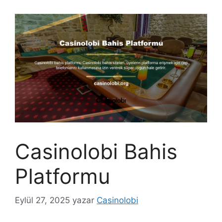
Casinolobi Bahis
Platformu
Eylül 27, 2025
yazar
Casinolobi