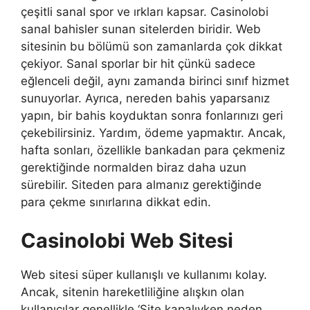
çeşitli sanal spor ve ırkları kapsar. Casinolobi
sanal bahisler sunan sitelerden biridir. Web
sitesinin bu bölümü son zamanlarda çok dikkat
çekiyor. Sanal sporlar bir hit çünkü sadece
eğlenceli değil, aynı zamanda birinci sınıf hizmet
sunuyorlar. Ayrıca, nereden bahis yaparsanız
yapın, bir bahis koyduktan sonra fonlarınızı geri
çekebilirsiniz. Yardım, ödeme yapmaktır. Ancak,
hafta sonları, özellikle bankadan para çekmeniz
gerektiğinde normalden biraz daha uzun
sürebilir. Siteden para almanız gerektiğinde
para çekme sınırlarına dikkat edin.
Casinolobi Web Sitesi
Web sitesi süper kullanışlı ve kullanımı kolay.
Ancak, sitenin hareketliliğine alışkın olan
kullanıcılar genellikle ‘Site kapalıyken neden