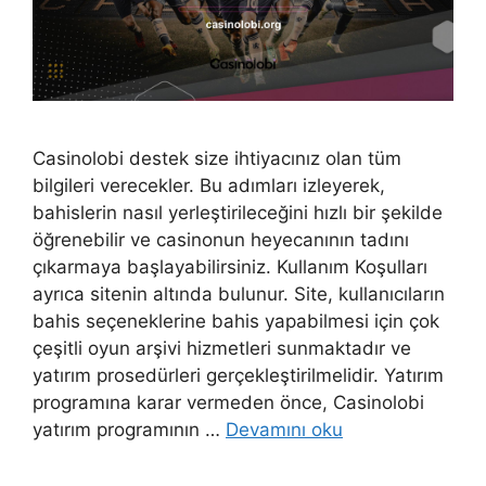
Casinolobi destek size ihtiyacınız olan tüm
bilgileri verecekler. Bu adımları izleyerek,
bahislerin nasıl yerleştirileceğini hızlı bir şekilde
öğrenebilir ve casinonun heyecanının tadını
çıkarmaya başlayabilirsiniz. Kullanım Koşulları
ayrıca sitenin altında bulunur. Site, kullanıcıların
bahis seçeneklerine bahis yapabilmesi için çok
çeşitli oyun arşivi hizmetleri sunmaktadır ve
yatırım prosedürleri gerçekleştirilmelidir. Yatırım
programına karar vermeden önce, Casinolobi
yatırım programının …
Devamını oku