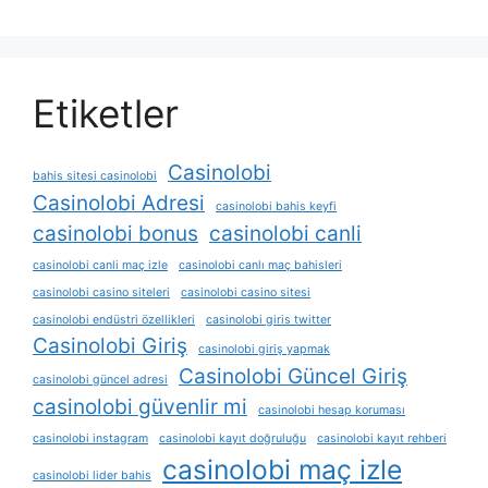
Etiketler
Casinolobi
bahis sitesi casinolobi
Casinolobi Adresi
casinolobi bahis keyfi
casinolobi bonus
casinolobi canli
casinolobi canli maç izle
casinolobi canlı maç bahisleri
casinolobi casino siteleri
casinolobi casino sitesi
casinolobi endüstri özellikleri
casinolobi giris twitter
Casinolobi Giriş
casinolobi giriş yapmak
Casinolobi Güncel Giriş
casinolobi güncel adresi
casinolobi güvenlir mi
casinolobi hesap koruması
casinolobi instagram
casinolobi kayıt doğruluğu
casinolobi kayıt rehberi
casinolobi maç izle
casinolobi lider bahis