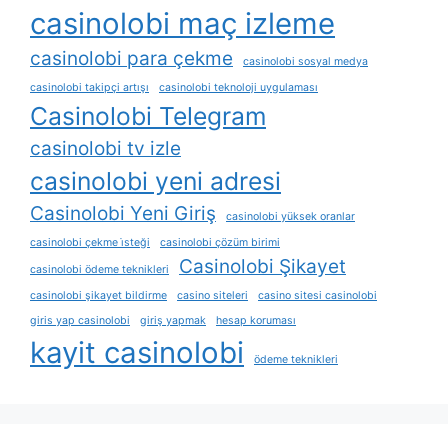
casinolobi maç izleme
casinolobi para çekme
casinolobi sosyal medya
casinolobi takipçi artışı
casinolobi teknoloji uygulaması
Casinolobi Telegram
casinolobi tv izle
casinolobi yeni adresi
Casinolobi Yeni Giriş
casinolobi yüksek oranlar
casinolobi çekme i̇steği
casinolobi çözüm birimi
Casinolobi Şikayet
casinolobi ödeme teknikleri
casinolobi şikayet bildirme
casino siteleri
casino sitesi casinolobi
giris yap casinolobi
giriş yapmak
hesap koruması
kayit casinolobi
ödeme teknikleri