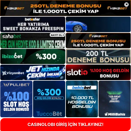
×
CASINOLOBI GİRİŞ İÇİN TIKLAYINIZ!