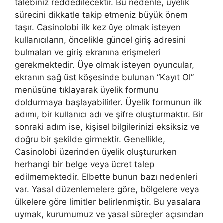
talebiniz reddedilecektir. Bu nedenle, üyelik
sürecini dikkatle takip etmeniz büyük önem
taşır. Casinolobi ilk kez üye olmak isteyen
kullanıcıların, öncelikle güncel giriş adresini
bulmaları ve giriş ekranına erişmeleri
gerekmektedir. Üye olmak isteyen oyuncular,
ekranın sağ üst köşesinde bulunan “Kayıt Ol”
menüsüne tıklayarak üyelik formunu
doldurmaya başlayabilirler. Üyelik formunun ilk
adımı, bir kullanıcı adı ve şifre oluşturmaktır. Bir
sonraki adım ise, kişisel bilgilerinizi eksiksiz ve
doğru bir şekilde girmektir. Genellikle,
Casinolobi üzerinden üyelik oluştururken
herhangi bir belge veya ücret talep
edilmemektedir. Elbette bunun bazı nedenleri
var. Yasal düzenlemelere göre, bölgelere veya
ülkelere göre limitler belirlenmiştir. Bu yasalara
uymak, kurumumuz ve yasal süreçler açısından