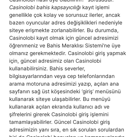
Casinolobi bahis kapsayıcılığı
kayıt işlemi
genellikle çok kolay ve sorunsuz ilerler, ancak
bazen oyuncular adres değişiklikleri nedeniyle
siteye erişmekte zorlanabilirler. Bu durumda,
Casinolobi kayıt olmak için güncel adresimizi
öğrenmeniz ve Bahis Meraklısı Sistemi’ne üye
olmanız gerekmektedir. Casinolobi giriş yapmak
için, güncel adresimiz olan Casinolobi
kullanabilirsiniz. Bahis severler,
bilgisayarlarından veya cep telefonlarından
arama motoruna adresimizi yazıp, açılan ana
sayfanın sağ üst köşesindeki ‘giriş’ menüsünü
kullanarak siteye ulaşabilirler. Bu menüyü
kullanarak açılan ekranda kullanıcı adı ve
şifrelerini girerek Casinolobi giriş işlemini
tamamlayabilirler. Güncel Casinolobi giriş
adresimizin yanı sıra, en sık sorulan sorulardan