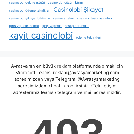
casinolobi çekme i̇steği
casinolobi çözüm birimi
Casinolobi Şikayet
casinolobi ödeme teknikleri
casinolobi şikayet bildirme
casino siteleri
casino sitesi casinolobi
giris yap casinolobi
giriş yapmak
hesap koruması
kayit casinolobi
ödeme teknikleri
Avrasya'nın en büyük reklam platformunda olmak için
Microsoft Teams:
reklam@avrasyamarketing.com
adresimizden veya Telegram: @Avrasyamarketing
adresimizden irtibat kurabilirsiniz. (Tek iletişim
adreslerimiz teams / telegram ve mail adresimizdir.
Harici hiçbir iletişim adresimiz bulunmamaktadır.
Lütfen itibar etmeyiniz.) Türkiye yasalarına göre 7258
sayılı kanun uyarınca yasa dışı bahis oynamanın
cezaları mevcuttur. Şu an bulunduğunuz site hiç bir
şekilde illegal bahis oyunları oynatmıyor ve oynamaya
aracı olmuyordur.
casinomobi
|
avantajbet
|
lilabet
|