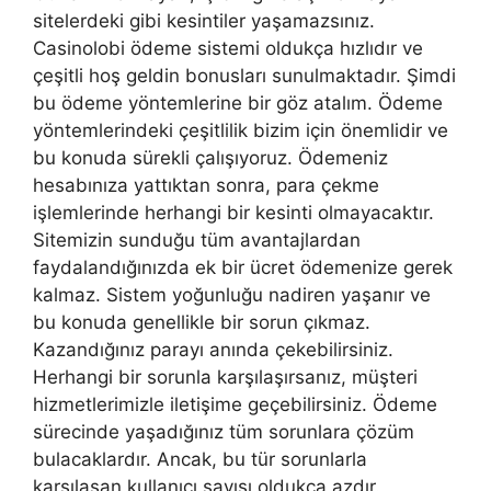
sitelerdeki gibi kesintiler yaşamazsınız.
Casinolobi ödeme sistemi oldukça hızlıdır ve
çeşitli hoş geldin bonusları sunulmaktadır. Şimdi
bu ödeme yöntemlerine bir göz atalım. Ödeme
yöntemlerindeki çeşitlilik bizim için önemlidir ve
bu konuda sürekli çalışıyoruz. Ödemeniz
hesabınıza yattıktan sonra, para çekme
işlemlerinde herhangi bir kesinti olmayacaktır.
Sitemizin sunduğu tüm avantajlardan
faydalandığınızda ek bir ücret ödemenize gerek
kalmaz. Sistem yoğunluğu nadiren yaşanır ve
bu konuda genellikle bir sorun çıkmaz.
Kazandığınız parayı anında çekebilirsiniz.
Herhangi bir sorunla karşılaşırsanız, müşteri
hizmetlerimizle iletişime geçebilirsiniz. Ödeme
sürecinde yaşadığınız tüm sorunlara çözüm
bulacaklardır. Ancak, bu tür sorunlarla
karşılaşan kullanıcı sayısı oldukça azdır.