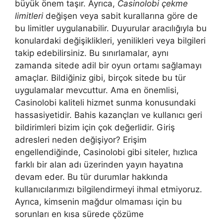
büyük önem taşır. Ayrıca,
Casinolobi çekme
limitleri
değişen veya sabit kurallarına göre de
bu limitler uygulanabilir. Duyurular aracılığıyla bu
konulardaki değişiklikleri, yenilikleri veya bilgileri
takip edebilirsiniz. Bu sınırlamalar, aynı
zamanda sitede adil bir oyun ortamı sağlamayı
amaçlar. Bildiğiniz gibi, birçok sitede bu tür
uygulamalar mevcuttur. Ama en önemlisi,
Casinolobi kaliteli hizmet sunma konusundaki
hassasiyetidir. Bahis kazançları ve kullanıcı geri
bildirimleri bizim için çok değerlidir. Giriş
adresleri neden değişiyor? Erişim
engellendiğinde, Casinolobi gibi siteler, hızlıca
farklı bir alan adı üzerinden yayın hayatına
devam eder. Bu tür durumlar hakkında
kullanıcılarımızı bilgilendirmeyi ihmal etmiyoruz.
Ayrıca, kimsenin mağdur olmaması için bu
sorunları en kısa sürede çözüme