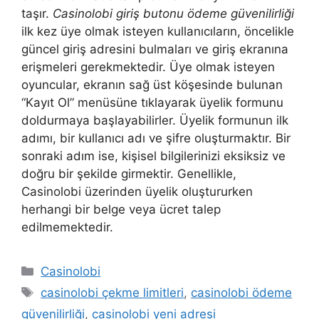
taşır.
Casinolobi giriş butonu ödeme güvenilirliği
ilk kez üye olmak isteyen kullanıcıların, öncelikle
güncel giriş adresini bulmaları ve giriş ekranına
erişmeleri gerekmektedir. Üye olmak isteyen
oyuncular, ekranın sağ üst köşesinde bulunan
“Kayıt Ol” menüsüne tıklayarak üyelik formunu
doldurmaya başlayabilirler. Üyelik formunun ilk
adımı, bir kullanıcı adı ve şifre oluşturmaktır. Bir
sonraki adım ise, kişisel bilgilerinizi eksiksiz ve
doğru bir şekilde girmektir. Genellikle,
Casinolobi üzerinden üyelik oluştururken
herhangi bir belge veya ücret talep
edilmemektedir.
Kategoriler
Casinolobi
Etiketler
casinolobi çekme limitleri
,
casinolobi ödeme
güvenilirliği
,
casinolobi yeni adresi