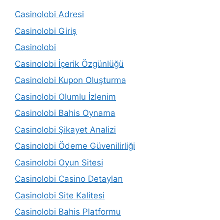
Casinolobi Adresi
Casinolobi Giriş
Casinolobi
Casinolobi İçerik Özgünlüğü
Casinolobi Kupon Oluşturma
Casinolobi Olumlu İzlenim
Casinolobi Bahis Oynama
Casinolobi Şikayet Analizi
Casinolobi Ödeme Güvenilirliği
Casinolobi Oyun Sitesi
Casinolobi Casino Detayları
Casinolobi Site Kalitesi
Casinolobi Bahis Platformu