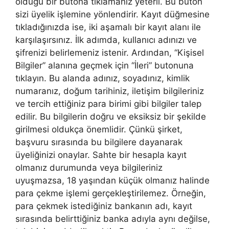
olduğu bir butona tıklamanız yeterli. Bu buton
sizi üyelik işlemine yönlendirir. Kayıt düğmesine
tıkladığınızda ise, iki aşamalı bir kayıt alanı ile
karşılaşırsınız. İlk adımda, kullanıcı adınızı ve
şifrenizi belirlemeniz istenir. Ardından, “Kişisel
Bilgiler” alanına geçmek için “İleri” butonuna
tıklayın. Bu alanda adınız, soyadınız, kimlik
numaranız, doğum tarihiniz, iletişim bilgileriniz
ve tercih ettiğiniz para birimi gibi bilgiler talep
edilir. Bu bilgilerin doğru ve eksiksiz bir şekilde
girilmesi oldukça önemlidir. Çünkü şirket,
başvuru sırasında bu bilgilere dayanarak
üyeliğinizi onaylar. Sahte bir hesapla kayıt
olmanız durumunda veya bilgileriniz
uyuşmazsa, 18 yaşından küçük olmanız halinde
para çekme işlemi gerçekleştirilemez. Örneğin,
para çekmek istediğiniz bankanın adı, kayıt
sırasında belirttiğiniz banka adıyla aynı değilse,