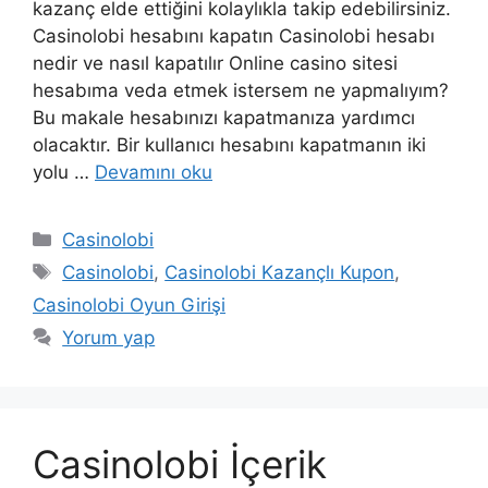
kazanç elde ettiğini kolaylıkla takip edebilirsiniz.
Casinolobi hesabını kapatın Casinolobi hesabı
nedir ve nasıl kapatılır Online casino sitesi
hesabıma veda etmek istersem ne yapmalıyım?
Bu makale hesabınızı kapatmanıza yardımcı
olacaktır. Bir kullanıcı hesabını kapatmanın iki
yolu …
Devamını oku
Kategoriler
Casinolobi
Etiketler
Casinolobi
,
Casinolobi Kazançlı Kupon
,
Casinolobi Oyun Girişi
Yorum yap
Casinolobi İçerik