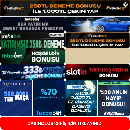
×
CASINOLOBI GİRİŞ İÇİN TIKLAYINIZ!