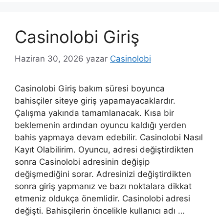
Casinolobi Giriş
Haziran 30, 2026
yazar
Casinolobi
Casinolobi Giriş bakım süresi boyunca
bahisçiler siteye giriş yapamayacaklardır.
Çalışma yakında tamamlanacak. Kısa bir
beklemenin ardından oyuncu kaldığı yerden
bahis yapmaya devam edebilir. Casinolobi Nasıl
Kayıt Olabilirim. Oyuncu, adresi değiştirdikten
sonra Casinolobi adresinin değişip
değişmediğini sorar. Adresinizi değiştirdikten
sonra giriş yapmanız ve bazı noktalara dikkat
etmeniz oldukça önemlidir. Casinolobi adresi
değişti. Bahisçilerin öncelikle kullanıcı adı …