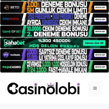
İçeriğe
atla
Menü