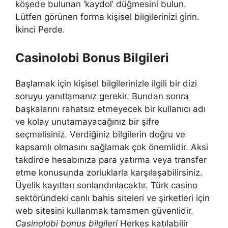
köşede bulunan ‘kaydol’ düğmesini bulun.
Lütfen görünen forma kişisel bilgilerinizi girin.
İkinci Perde.
Casinolobi Bonus Bilgileri
Başlamak için kişisel bilgilerinizle ilgili bir dizi
soruyu yanıtlamanız gerekir. Bundan sonra
başkalarını rahatsız etmeyecek bir kullanıcı adı
ve kolay unutamayacağınız bir şifre
seçmelisiniz. Verdiğiniz bilgilerin doğru ve
kapsamlı olmasını sağlamak çok önemlidir. Aksi
takdirde hesabınıza para yatırma veya transfer
etme konusunda zorluklarla karşılaşabilirsiniz.
Üyelik kayıtları sonlandırılacaktır. Türk casino
sektöründeki canlı bahis siteleri ve şirketleri için
web sitesini kullanmak tamamen güvenlidir.
Casinolobi bonus bilgileri
Herkes katılabilir