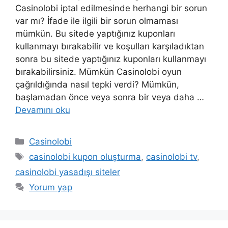
Casinolobi iptal edilmesinde herhangi bir sorun
var mı? İfade ile ilgili bir sorun olmaması
mümkün. Bu sitede yaptığınız kuponları
kullanmayı bırakabilir ve koşulları karşıladıktan
sonra bu sitede yaptığınız kuponları kullanmayı
bırakabilirsiniz. Mümkün Casinolobi oyun
çağrıldığında nasıl tepki verdi? Mümkün,
başlamadan önce veya sonra bir veya daha …
Devamını oku
Kategoriler
Casinolobi
Etiketler
casinolobi kupon oluşturma
,
casinolobi tv
,
casinolobi yasadışı siteler
Yorum yap