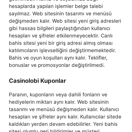
hesaplarda yapılan işlemler belge talebi
sayılmaz. Web sitesinin tasarımı ve menüsü
değişmeden kalır. Web sitesi yeni giriş adresleri
gibi hassas bilgileri paylaştığından kullanıcı
hesapları ve şifreler etkilenmeyecektir. Canlı
bahis sitesi yeni bir giriş adresi almış olması
katılımcıların işlevselliğini değiştirmemektedir.
Bahis ve oyun koşulları aynı kalır. Teklifler,
bonuslar ve promosyonlar değiştirilmedi.
Casinolobi Kuponlar
Paranın, kuponların veya dahili fonların ve
hediyelerin miktarı aynı kalır. Web sitesinin
tasarımı ve menüsü değişmeden kalır. Kullanıcı
hesapları ve şifreler aynı kalır. Kullanıcılar sitede
kaldıkları yerden devam edebilirler. Yeni bahis
sitesi olumlu geri bildirimler ve müşteri