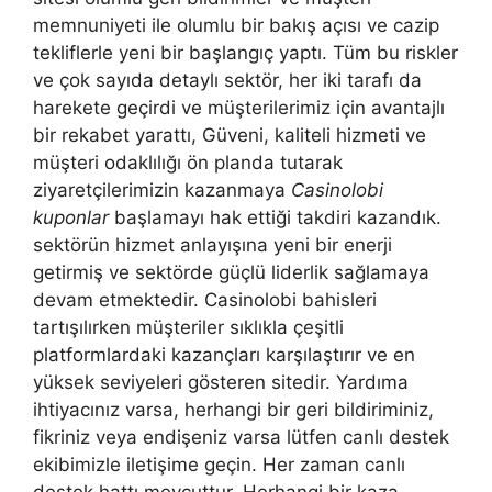
memnuniyeti ile olumlu bir bakış açısı ve cazip
tekliflerle yeni bir başlangıç ​​​​yaptı. Tüm bu riskler
ve çok sayıda detaylı sektör, her iki tarafı da
harekete geçirdi ve müşterilerimiz için avantajlı
bir rekabet yarattı, Güveni, kaliteli hizmeti ve
müşteri odaklılığı ön planda tutarak
ziyaretçilerimizin kazanmaya
Casinolobi
kuponlar
başlamayı hak ettiği takdiri kazandık.
sektörün hizmet anlayışına yeni bir enerji
getirmiş ve sektörde güçlü liderlik sağlamaya
devam etmektedir. Casinolobi bahisleri
tartışılırken müşteriler sıklıkla çeşitli
platformlardaki kazançları karşılaştırır ve en
yüksek seviyeleri gösteren sitedir. Yardıma
ihtiyacınız varsa, herhangi bir geri bildiriminiz,
fikriniz veya endişeniz varsa lütfen canlı destek
ekibimizle iletişime geçin. Her zaman canlı