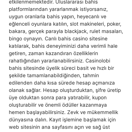
etkilenmemektedir. Uluslararası bahis
platformlarından yararlanmak istiyorsanız,
uygun oranlarla bahis yapın, heyecanlı ve
eğlenceli oyunlara katılın, slot makineleri, poker,
bakara, gerçek parayla blackjack, rulet masaları,
bingo oynayın. Canlı bahis casino sitesine
katılarak, bahis deneyiminizi daha verimli hale
getiren, zaman kazandıran özelliklerin
rahatlığından yararlanabilirsiniz. Casinolobi
bahis sitesinde üyelik süreci basit ve hızlı bir
şekilde tamamlanabildiğinden, tahmin
edilenden daha kısa sürede hesap açmanıza
olanak sağlar. Hesap oluşturduktan, şifre üretip
üye olduktan sonra para yatırabilir, kupon
oluşturabilir ve önemli ödüller kazanmaya
hemen başlayabilirsiniz. Zevk ve mükemmellik
dünyasına dalın. Kayıt işlemine başlamak için
web sitesinin ana sayfasını açın ve sağ üst