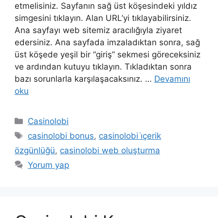
etmelisiniz. Sayfanın sağ üst köşesindeki yıldız
simgesini tıklayın. Alan URL’yi tıklayabilirsiniz.
Ana sayfayı web sitemiz aracılığıyla ziyaret
edersiniz. Ana sayfada imzaladıktan sonra, sağ
üst köşede yeşil bir “giriş” sekmesi göreceksiniz
ve ardından kutuyu tıklayın. Tıkladıktan sonra
bazı sorunlarla karşılaşacaksınız. …
Devamını
oku
Kategoriler
Casinolobi
Etiketler
casinolobi bonus
,
casinolobi i̇çerik
özgünlüğü
,
casinolobi web oluşturma
Yorum yap