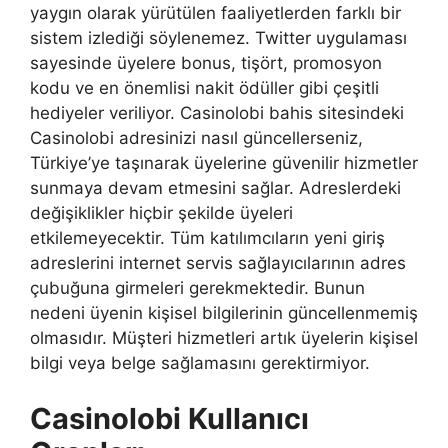
yaygın olarak yürütülen faaliyetlerden farklı bir
sistem izlediği söylenemez. Twitter uygulaması
sayesinde üyelere bonus, tişört, promosyon
kodu ve en önemlisi nakit ödüller gibi çeşitli
hediyeler veriliyor. Casinolobi bahis sitesindeki
Casinolobi adresinizi nasıl güncellerseniz,
Türkiye’ye taşınarak üyelerine güvenilir hizmetler
sunmaya devam etmesini sağlar. Adreslerdeki
değişiklikler hiçbir şekilde üyeleri
etkilemeyecektir. Tüm katılımcıların yeni giriş
adreslerini internet servis sağlayıcılarının adres
çubuğuna girmeleri gerekmektedir. Bunun
nedeni üyenin kişisel bilgilerinin güncellenmemiş
olmasıdır. Müşteri hizmetleri artık üyelerin kişisel
bilgi veya belge sağlamasını gerektirmiyor.
Casinolobi Kullanıcı