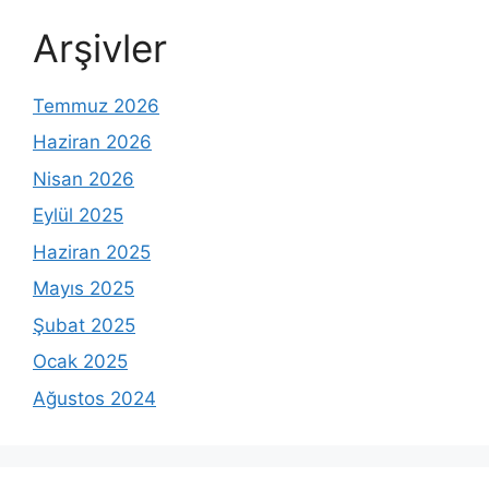
Arşivler
Temmuz 2026
Haziran 2026
Nisan 2026
Eylül 2025
Haziran 2025
Mayıs 2025
Şubat 2025
Ocak 2025
Ağustos 2024