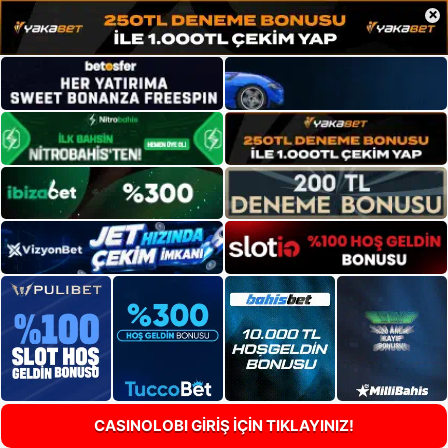
×
CASINOLOBI GİRİŞ İÇİN TIKLAYINIZ!