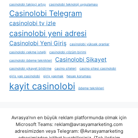
casinolobi takipçi artışı
casinolobi teknoloji uygulaması
Casinolobi Telegram
casinolobi tv izle
casinolobi yeni adresi
Casinolobi Yeni Giriş
casinolobi yüksek oranlar
casinolobi çekme i̇steği
casinolobi çözüm birimi
Casinolobi Şikayet
casinolobi ödeme teknikleri
casinolobi şikayet bildirme
casino siteleri
casino sitesi casinolobi
giris yap casinolobi
giriş yapmak
hesap koruması
kayit casinolobi
ödeme teknikleri
Avrasya'nın en büyük reklam platformunda olmak için
Microsoft Teams:
reklam@avrasyamarketing.com
adresimizden veya Telegram: @Avrasyamarketing
adresimizden irtibat kurabilirsiniz. (Tek iletişim