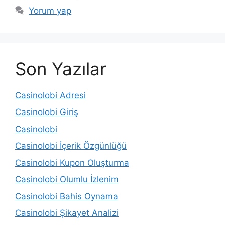
Yorum yap
Son Yazılar
Casinolobi Adresi
Casinolobi Giriş
Casinolobi
Casinolobi İçerik Özgünlüğü
Casinolobi Kupon Oluşturma
Casinolobi Olumlu İzlenim
Casinolobi Bahis Oynama
Casinolobi Şikayet Analizi