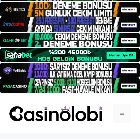
İçeriğe
atla
Menü