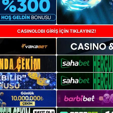
CASINOLOBI GİRİŞ İÇİN TIKLAYINIZ!