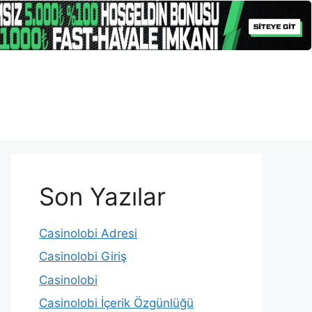
Son Yazılar
Casinolobi Adresi
Casinolobi Giriş
Casinolobi
Casinolobi İçerik Özgünlüğü