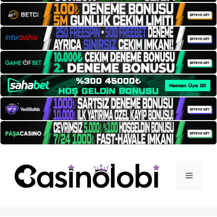
İçeriğe
atla
Menü