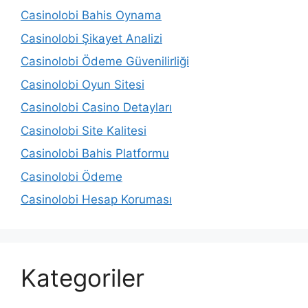
Casinolobi Bahis Oynama
Casinolobi Şikayet Analizi
Casinolobi Ödeme Güvenilirliği
Casinolobi Oyun Sitesi
Casinolobi Casino Detayları
Casinolobi Site Kalitesi
Casinolobi Bahis Platformu
Casinolobi Ödeme
Casinolobi Hesap Koruması
Kategoriler