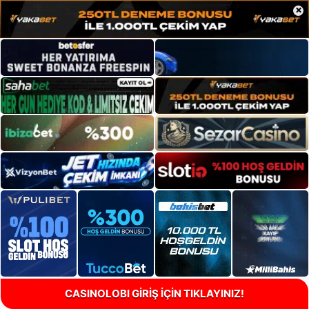
×
CASINOLOBI GİRİŞ İÇİN TIKLAYINIZ!