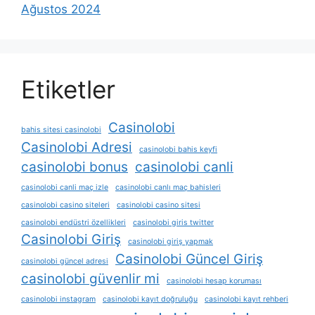
Ağustos 2024
Etiketler
Casinolobi
bahis sitesi casinolobi
Casinolobi Adresi
casinolobi bahis keyfi
casinolobi bonus
casinolobi canli
casinolobi canli maç izle
casinolobi canlı maç bahisleri
casinolobi casino siteleri
casinolobi casino sitesi
casinolobi endüstri özellikleri
casinolobi giris twitter
Casinolobi Giriş
casinolobi giriş yapmak
Casinolobi Güncel Giriş
casinolobi güncel adresi
casinolobi güvenlir mi
casinolobi hesap koruması
casinolobi instagram
casinolobi kayıt doğruluğu
casinolobi kayıt rehberi