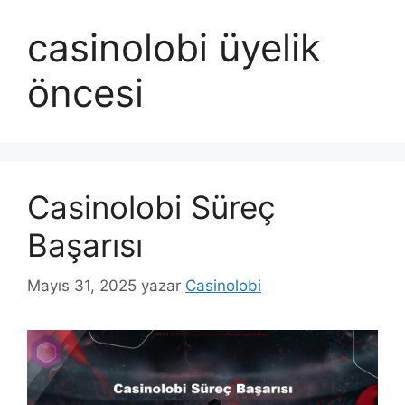
casinolobi üyelik
öncesi
Casinolobi Süreç
Başarısı
Mayıs 31, 2025
yazar
Casinolobi